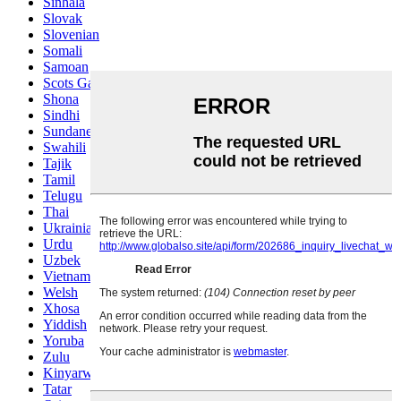
Sinhala
Slovak
Slovenian
Somali
Samoan
Scots Gaelic
Shona
Sindhi
Sundanese
Swahili
Tajik
Tamil
Telugu
Thai
Ukrainian
Urdu
Uzbek
Vietnamese
Welsh
Xhosa
Yiddish
Yoruba
Zulu
Kinyarwanda
Tatar