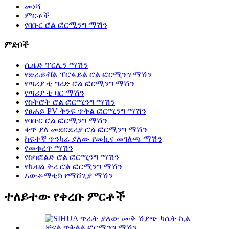
መነሻ
ምርቶች
የባቡር ሮል ፎርሚንግ ማሽን
ምድቦች
ሲዜድ ፐርሊን ማሽን
የድራይቭል ፕሮፋይል ሮል ፎርሚንግ ማሽን
የጣሪያ ቲ ግሪድ ሮል ፎርሚንግ ማሽን
የጣሪያ ቲ ባር ማሽን
የስትሮት ሮል ፎርሚንግ ማሽን
የፀሐይ PV ቅንፍ ጥቅል ፎርሚንግ ማሽን
የባቡር ሮል ፎርሚንግ ማሽን
ቀጥ ያለ መደርደሪያ ሮል ፎርሚንግ ማሽን
ከፍተኛ ጥንካሬ ያለው የመኪና መገለጫ ማሽን
የመቁረጥ ማሽን
የስካፎልድ ሮል ፎርሚንግ ማሽን
የኬብል ትሪ ሮል ፎርሚንግ ማሽን
አውቶማቲክ የማሸጊያ ማሽን
ተለይተው የቀረቡ ምርቶች