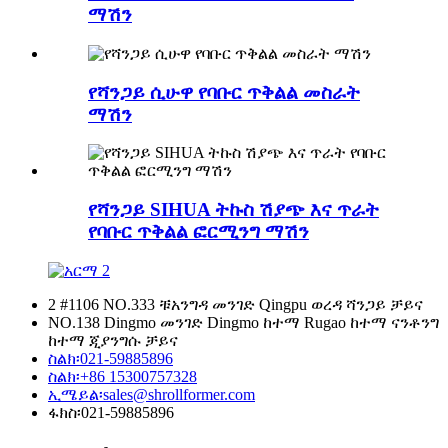
ማሽን
የሻንጋይ ሲሁዋ የባቡር ጥቅልል ​​​​መስራት
ማሽን
የሻንጋይ SIHUA ትኩስ ሽያጭ እና ጥራት
የባቡር ጥቅልል ​​ፎርሚንግ ማሽን
2 #1106 NO.333 ቹአንግዳ መንገድ Qingpu ወረዳ ሻንጋይ ቻይና
NO.138 Dingmo መንገድ Dingmo ከተማ Rugao ከተማ ናንቶንግ
ከተማ ጂያንግሱ ቻይና
ስልክ፡
021-59885896
ስልክ፡
+86 15300757328
ኢሜይል፡
sales@shrollformer.com
ፋክስ፡
021-59885896