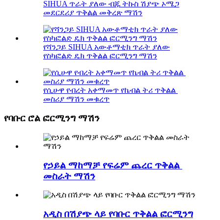
SIHUA ጥራት ያለው ብጁ ትኩስ ሽያጭ ኦሜጋ
መደርደሪያ ጥቅልል ​​መቅረጽ ማሽን
የሻንጋይ SIHUA አውቶማቲክ ጥራት ያለው
የስካፎልድ ዴክ ጥቅልል ​​​​ፎርሚንግ ማሽን
የሲሁዋ የብረት አቀማመጥ የኬብል ትሪ ጥቅልል ​​​​
መስሪያ ማሽን መቁረጥ
የባቡር ሮል ፎርሚንግ ማሽን
የኃይል ማከማቻ የፍሬም ጨረር ጥቅልል ​​​​
መስራት ማሽን
አዲስ በሽያጭ ላይ የባቡር ጥቅልል ​​ፎርሚንግ