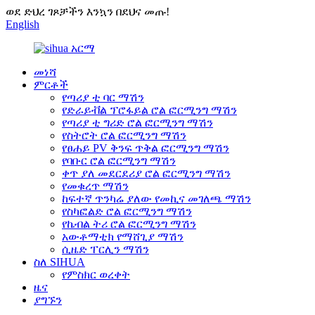
ወደ ድህረ ገጾቻችን እንኳን በደህና መጡ!
English
መነሻ
ምርቶች
የጣሪያ ቲ ባር ማሽን
የድራይቭል ፕሮፋይል ሮል ፎርሚንግ ማሽን
የጣሪያ ቲ ግሪድ ሮል ፎርሚንግ ማሽን
የስትሮት ሮል ፎርሚንግ ማሽን
የፀሐይ PV ቅንፍ ጥቅል ፎርሚንግ ማሽን
የባቡር ሮል ፎርሚንግ ማሽን
ቀጥ ያለ መደርደሪያ ሮል ፎርሚንግ ማሽን
የመቁረጥ ማሽን
ከፍተኛ ጥንካሬ ያለው የመኪና መገለጫ ማሽን
የስካፎልድ ሮል ፎርሚንግ ማሽን
የኬብል ትሪ ሮል ፎርሚንግ ማሽን
አውቶማቲክ የማሸጊያ ማሽን
ሲዜድ ፐርሊን ማሽን
ስለ SIHUA
የምስክር ወረቀት
ዜና
ያግኙን