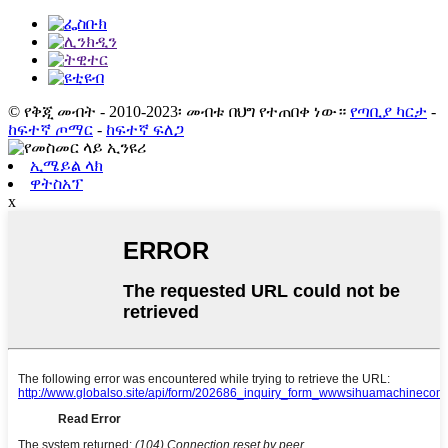
© የቅጂ መብት - 2010-2023፡ መብቱ በህግ የተጠበቀ ነው።
የጣቢያ ካርታ
-
ከፍተኛ ጦማር
-
ከፍተኛ ፍለጋ
ኢሜይል ላክ
ዋትስአፕ
x