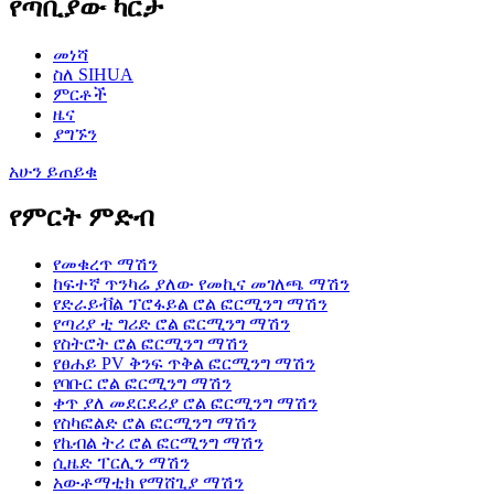
የጣቢያው ካርታ
መነሻ
ስለ SIHUA
ምርቶች
ዜና
ያግኙን
አሁን ይጠይቁ
የምርት ምድብ
የመቁረጥ ማሽን
ከፍተኛ ጥንካሬ ያለው የመኪና መገለጫ ማሽን
የድራይቭል ፕሮፋይል ሮል ፎርሚንግ ማሽን
የጣሪያ ቲ ግሪድ ሮል ፎርሚንግ ማሽን
የስትሮት ሮል ፎርሚንግ ማሽን
የፀሐይ PV ቅንፍ ጥቅል ፎርሚንግ ማሽን
የባቡር ሮል ፎርሚንግ ማሽን
ቀጥ ያለ መደርደሪያ ሮል ፎርሚንግ ማሽን
የስካፎልድ ሮል ፎርሚንግ ማሽን
የኬብል ትሪ ሮል ፎርሚንግ ማሽን
ሲዜድ ፐርሊን ማሽን
አውቶማቲክ የማሸጊያ ማሽን