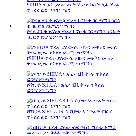
SIHUA ጥራት ያለው ሙቅ ሽያጭ ካሴት ኪል ቻናል
ጥቅልል ​​ፎርሚንግ ማሽን
የጣሊያን ቴክኖሎጂ ጣሪያ ክሮስ ቲ ባር ማሽን ክሮስ ቲ
ባር ሮል ፎርሚንግ ማሽን
የSIHUA ጥራት ያለው ሲ የባቡር መዋቅር መጠን
ቅንፍ ድጋፍ ጥቅልል ​​​​ፎርሚንግ ማሽን
የሻንጋይ SIHUA የፀሐይ ፒቪ ቅንፍ ጥቅልል ​​​​
ፎርሚንግ ማሽን
የሻንጋይ SIHUA ትኩስ ሽያጭ እና ጥራት የባቡር
ጥቅልል ​​ፎርሚንግ ማሽን