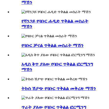
ማሽን
የሻንጋይ የባቡር ሐዲድ ጥቅልል ​​​​መስራት
ማሽን
የባቡር ቻናል ጥቅልል ​​​​መስራት ማሽን
አዲስ ቅጥ ያለው የባቡር ጥቅልል ​​ፎርሚንግ
ማሽን
ትኩስ ሽያጭ የባቡር ጥቅልል ​​መቅረጽ ማሽን
ጥራት ያለው የባቡር ጥቅልል ​​ፎርሚንግ