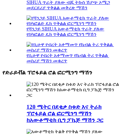
SIHUA ጥራት ያለው ብጁ ትኩስ ሽያጭ ኦሜጋ
መደርደሪያ ጥቅልል ​​መቅረጽ ማሽን
የሻንጋይ SIHUA አውቶማቲክ ጥራት ያለው
የስካፎልድ ዴክ ጥቅልል ​​​​ፎርሚንግ ማሽን
የሲሁዋ የብረት አቀማመጥ የኬብል ትሪ ጥቅልል ​​​​
መስሪያ ማሽን መቁረጥ
የድራይቭል ፕሮፋይል ሮል ፎርሚንግ ማሽን
120 ሜትር በደቂቃ ስቱድ እና ትራክ
ፕሮፋይል ሮል ፎርሚንግ ማሽን
ከአውቶማቲክ ቢግ ፓኬጅ ማሽን ጋር