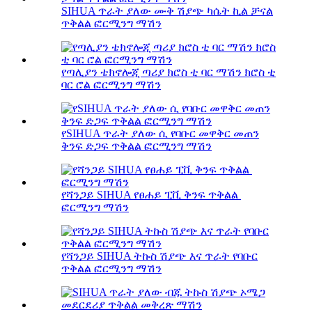
SIHUA ጥራት ያለው ሙቅ ሽያጭ ካሴት ኪል ቻናል
ጥቅልል ​​ፎርሚንግ ማሽን
የጣሊያን ቴክኖሎጂ ጣሪያ ክሮስ ቲ ባር ማሽን ክሮስ ቲ
ባር ሮል ፎርሚንግ ማሽን
የSIHUA ጥራት ያለው ሲ የባቡር መዋቅር መጠን
ቅንፍ ድጋፍ ጥቅልል ​​​​ፎርሚንግ ማሽን
የሻንጋይ SIHUA የፀሐይ ፒቪ ቅንፍ ጥቅልል ​​​​
ፎርሚንግ ማሽን
የሻንጋይ SIHUA ትኩስ ሽያጭ እና ጥራት የባቡር
ጥቅልል ​​ፎርሚንግ ማሽን