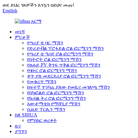
ወደ ድህረ ገጾቻችን እንኳን በደህና መጡ!
English
መነሻ
ምርቶች
የጣሪያ ቲ ባር ማሽን
የድራይቭል ፕሮፋይል ሮል ፎርሚንግ ማሽን
የጣሪያ ቲ ግሪድ ሮል ፎርሚንግ ማሽን
የስትሮት ሮል ፎርሚንግ ማሽን
የፀሐይ PV ቅንፍ ጥቅል ፎርሚንግ ማሽን
የባቡር ሮል ፎርሚንግ ማሽን
ቀጥ ያለ መደርደሪያ ሮል ፎርሚንግ ማሽን
የመቁረጥ ማሽን
ከፍተኛ ጥንካሬ ያለው የመኪና መገለጫ ማሽን
የስካፎልድ ሮል ፎርሚንግ ማሽን
የኬብል ትሪ ሮል ፎርሚንግ ማሽን
አውቶማቲክ የማሸጊያ ማሽን
ሲዜድ ፐርሊን ማሽን
ስለ SIHUA
የምስክር ወረቀት
ዜና
ያግኙን