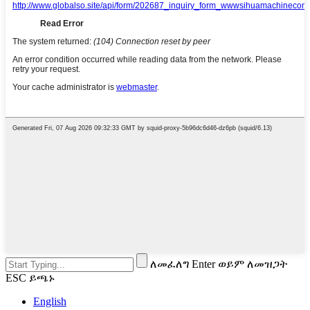
ለመፈለግ Enter ወይም ለመዝጋት
ESC ይጫኑ
English