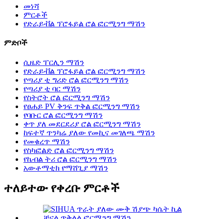
መነሻ
ምርቶች
የድራይቭል ፕሮፋይል ሮል ፎርሚንግ ማሽን
ምድቦች
ሲዜድ ፐርሊን ማሽን
የድራይቭል ፕሮፋይል ሮል ፎርሚንግ ማሽን
የጣሪያ ቲ ግሪድ ሮል ፎርሚንግ ማሽን
የጣሪያ ቲ ባር ማሽን
የስትሮት ሮል ፎርሚንግ ማሽን
የፀሐይ PV ቅንፍ ጥቅል ፎርሚንግ ማሽን
የባቡር ሮል ፎርሚንግ ማሽን
ቀጥ ያለ መደርደሪያ ሮል ፎርሚንግ ማሽን
ከፍተኛ ጥንካሬ ያለው የመኪና መገለጫ ማሽን
የመቁረጥ ማሽን
የስካፎልድ ሮል ፎርሚንግ ማሽን
የኬብል ትሪ ሮል ፎርሚንግ ማሽን
አውቶማቲክ የማሸጊያ ማሽን
ተለይተው የቀረቡ ምርቶች