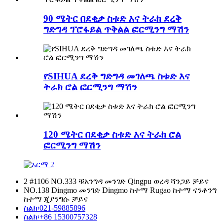
90 ሜትር በደቂቃ ስቱድ እና ትራክ ደረቅ
ግድግዳ ፕሮፋይል ጥቅልል ​​ፎርሚንግ ማሽን
የSIHUA ደረቅ ግድግዳ መገለጫ ስቱድ እና
ትራክ ሮል ፎርሚንግ ማሽን
120 ሜትር በደቂቃ ስቱድ እና ትራክ ሮል
ፎርሚንግ ማሽን
2 #1106 NO.333 ቹአንግዳ መንገድ Qingpu ወረዳ ሻንጋይ ቻይና
NO.138 Dingmo መንገድ Dingmo ከተማ Rugao ከተማ ናንቶንግ
ከተማ ጂያንግሱ ቻይና
ስልክ፡
021-59885896
ስልክ፡
+86 15300757328