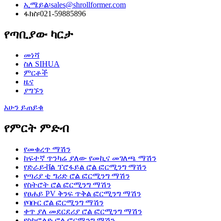
ኢሜይል፡
sales@shrollformer.com
ፋክስ፡
021-59885896
የጣቢያው ካርታ
መነሻ
ስለ SIHUA
ምርቶች
ዜና
ያግኙን
አሁን ይጠይቁ
የምርት ምድብ
የመቁረጥ ማሽን
ከፍተኛ ጥንካሬ ያለው የመኪና መገለጫ ማሽን
የድራይቭል ፕሮፋይል ሮል ፎርሚንግ ማሽን
የጣሪያ ቲ ግሪድ ሮል ፎርሚንግ ማሽን
የስትሮት ሮል ፎርሚንግ ማሽን
የፀሐይ PV ቅንፍ ጥቅል ፎርሚንግ ማሽን
የባቡር ሮል ፎርሚንግ ማሽን
ቀጥ ያለ መደርደሪያ ሮል ፎርሚንግ ማሽን
የስካፎልድ ሮል ፎርሚንግ ማሽን