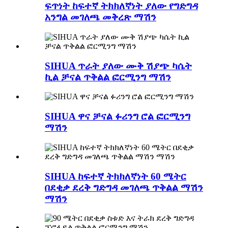
ፍጥነት ከፍተኛ ትክክለኛነት ያለው የግድግዳ
አንግል መገለጫ መቅረጽ ማሽን
SIHUA ጥራት ያለው ሙቅ ሽያጭ ካሴት
ኪል ቻናል ጥቅልል ​​ፎርሚንግ ማሽን
SIHUA ዋና ቻናል ፉሪንግ ሮል ፎርሚንግ
ማሽን
SIHUA ከፍተኛ ትክክለኛነት 60 ሜትር
በደቂቃ ደረቅ ግድግዳ መገለጫ ጥቅልል ​​​​ማሽን
ማሽን