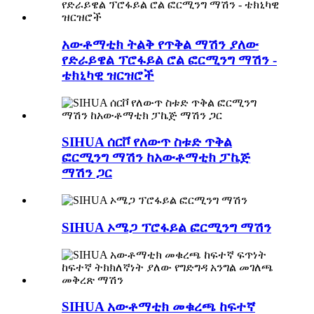
አውቶማቲክ ትልቅ የጥቅል ማሽን ያለው
የድራይዌል ፕሮፋይል ሮል ፎርሚንግ ማሽን -
ቴክኒካዊ ዝርዝሮች
SIHUA ሰርቮ የለውጥ ስቱድ ጥቅል
ፎርሚንግ ማሽን ከአውቶማቲክ ፓኬጅ
ማሽን ጋር
SIHUA ኦሜጋ ፕሮፋይል ፎርሚንግ ማሽን
SIHUA አውቶማቲክ መቁረጫ ከፍተኛ