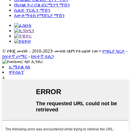
የኬብል ትሪ ሮል ፎርሚንግ ማሽን
ሲዜድ ፐርሊን ማሽን
አውቶማቲክ የማሸጊያ ማሽን
© የቅጂ መብት - 2010-2023፡ መብቱ በህግ የተጠበቀ ነው።
የጣቢያ ካርታ
-
ከፍተኛ ጦማር
-
ከፍተኛ ፍለጋ
ኢሜይል ላክ
ዋትስአፕ
x