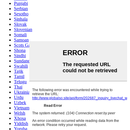
Punjabi
Serbian
Sesotho
Sinhala
Slovak
Slovenian
Somali
Samoan
Scots Gaelic
Shona
Sindhi
Sundanese
Swahili
Tajik
Tamil
Telugu
Thai
Ukrainian
Urdu
Uzbek
Vietnamese
Welsh
Xhosa
Yiddish
Yoruba