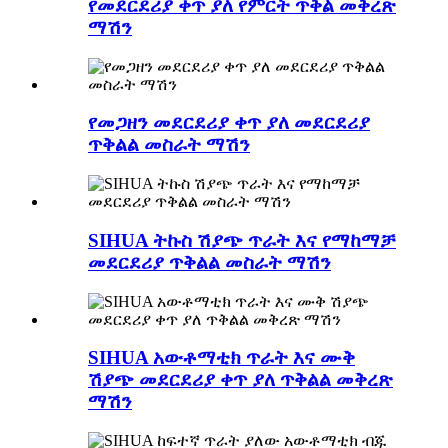
የመደርደሪያ ቀጥ ያለ የምርት ጥቅል መቅረጽ
ማሽን
የመጋዘን መደርደሪያ ቀጥ ያለ መደርደሪያ
ጥቅልል ​​​​መስራት ማሽን
SIHUA ትኩስ ሽያጭ ጥራት እና የማከማቻ
መደርደሪያ ጥቅልል ​​​​መስራት ማሽን
SIHUA አውቶማቲክ ጥራት እና ሙቅ
ሽያጭ መደርደሪያ ቀጥ ያለ ጥቅልል ​​​​መቅረጽ
ማሽን