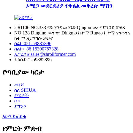
ኦሜጋ መደርደሪያ ጥቅልል ​​መቅረጽ ማሽን
2 #1106 NO.333 ቹአንግዳ መንገድ Qingpu ወረዳ ሻንጋይ ቻይና
NO.138 Dingmo መንገድ Dingmo ከተማ Rugao ከተማ ናንቶንግ
ከተማ ጂያንግሱ ቻይና
ስልክ፡
021-59885896
ስልክ፡
+86 15300757328
ኢሜይል፡
sales@shrollformer.com
ፋክስ፡
021-59885896
የጣቢያው ካርታ
መነሻ
ስለ SIHUA
ምርቶች
ዜና
ያግኙን
አሁን ይጠይቁ
የምርት ምድብ