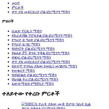
መነሻ
ምርቶች
ቀጥ ያለ መደርደሪያ ሮል ፎርሚንግ ማሽን
ምድቦች
ሲዜድ ፐርሊን ማሽን
የድራይቭል ፕሮፋይል ሮል ፎርሚንግ ማሽን
የጣሪያ ቲ ግሪድ ሮል ፎርሚንግ ማሽን
የጣሪያ ቲ ባር ማሽን
የስትሮት ሮል ፎርሚንግ ማሽን
የፀሐይ PV ቅንፍ ጥቅል ፎርሚንግ ማሽን
የባቡር ሮል ፎርሚንግ ማሽን
ቀጥ ያለ መደርደሪያ ሮል ፎርሚንግ ማሽን
ከፍተኛ ጥንካሬ ያለው የመኪና መገለጫ ማሽን
የመቁረጥ ማሽን
የስካፎልድ ሮል ፎርሚንግ ማሽን
የኬብል ትሪ ሮል ፎርሚንግ ማሽን
አውቶማቲክ የማሸጊያ ማሽን
ተለይተው የቀረቡ ምርቶች