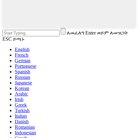
ለመፈለግ Enter ወይም ለመዝጋት
ESC ይጫኑ
English
French
German
Portuguese
Spanish
Russian
Japanese
Korean
Arabic
Irish
Greek
Turkish
Italian
Danish
Romanian
Indonesian