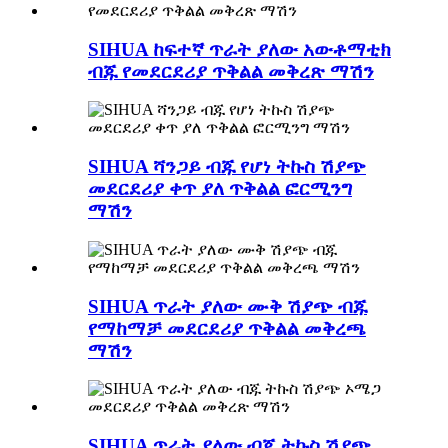
SIHUA ከፍተኛ ጥራት ያለው አውቶማቲክ
ብጁ የመደርደሪያ ጥቅልል ​​መቅረጽ ማሽን
SIHUA ሻንጋይ ብጁ የሆነ ትኩስ ሽያጭ
መደርደሪያ ቀጥ ያለ ጥቅልል ​​​​ፎርሚንግ
ማሽን
SIHUA ጥራት ያለው ሙቅ ሽያጭ ብጁ
የማከማቻ መደርደሪያ ጥቅልል ​​መቅረጫ
ማሽን
SIHUA ጥራት ያለው ብጁ ትኩስ ሽያጭ