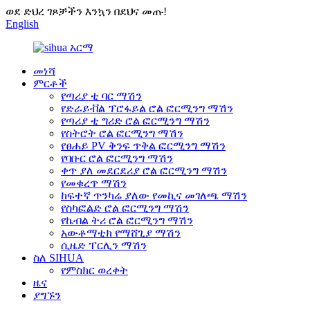
ወደ ድህረ ገጾቻችን እንኳን በደህና መጡ!
English
መነሻ
ምርቶች
የጣሪያ ቲ ባር ማሽን
የድራይቭል ፕሮፋይል ሮል ፎርሚንግ ማሽን
የጣሪያ ቲ ግሪድ ሮል ፎርሚንግ ማሽን
የስትሮት ሮል ፎርሚንግ ማሽን
የፀሐይ PV ቅንፍ ጥቅል ፎርሚንግ ማሽን
የባቡር ሮል ፎርሚንግ ማሽን
ቀጥ ያለ መደርደሪያ ሮል ፎርሚንግ ማሽን
የመቁረጥ ማሽን
ከፍተኛ ጥንካሬ ያለው የመኪና መገለጫ ማሽን
የስካፎልድ ሮል ፎርሚንግ ማሽን
የኬብል ትሪ ሮል ፎርሚንግ ማሽን
አውቶማቲክ የማሸጊያ ማሽን
ሲዜድ ፐርሊን ማሽን
ስለ SIHUA
የምስክር ወረቀት
ዜና
ያግኙን