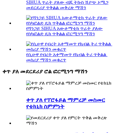
SIHUA ጥራት ያለው ብጁ ትኩስ ሽያጭ ኦሜጋ
መደርደሪያ ጥቅልል ​​መቅረጽ ማሽን
የሻንጋይ SIHUA አውቶማቲክ ጥራት ያለው
የስካፎልድ ዴክ ጥቅልል ​​​​ፎርሚንግ ማሽን
የሲሁዋ የብረት አቀማመጥ የኬብል ትሪ ጥቅልል ​​​​
መስሪያ ማሽን መቁረጥ
ቀጥ ያለ መደርደሪያ ሮል ፎርሚንግ ማሽን
ቀጥ ያለ የፕሮፋይል ማምረቻ መስመር
የቴክኒክ ስምምነት