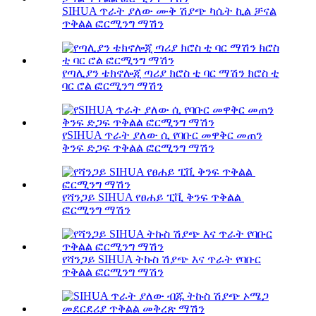
SIHUA ጥራት ያለው ሙቅ ሽያጭ ካሴት ኪል ቻናል
ጥቅልል ​​ፎርሚንግ ማሽን
የጣሊያን ቴክኖሎጂ ጣሪያ ክሮስ ቲ ባር ማሽን ክሮስ ቲ
ባር ሮል ፎርሚንግ ማሽን
የSIHUA ጥራት ያለው ሲ የባቡር መዋቅር መጠን
ቅንፍ ድጋፍ ጥቅልል ​​​​ፎርሚንግ ማሽን
የሻንጋይ SIHUA የፀሐይ ፒቪ ቅንፍ ጥቅልል ​​​​
ፎርሚንግ ማሽን
የሻንጋይ SIHUA ትኩስ ሽያጭ እና ጥራት የባቡር
ጥቅልል ​​ፎርሚንግ ማሽን