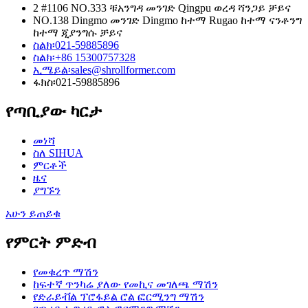
2 #1106 NO.333 ቹአንግዳ መንገድ Qingpu ወረዳ ሻንጋይ ቻይና
NO.138 Dingmo መንገድ Dingmo ከተማ Rugao ከተማ ናንቶንግ
ከተማ ጂያንግሱ ቻይና
ስልክ፡
021-59885896
ስልክ፡
+86 15300757328
ኢሜይል፡
sales@shrollformer.com
ፋክስ፡
021-59885896
የጣቢያው ካርታ
መነሻ
ስለ SIHUA
ምርቶች
ዜና
ያግኙን
አሁን ይጠይቁ
የምርት ምድብ
የመቁረጥ ማሽን
ከፍተኛ ጥንካሬ ያለው የመኪና መገለጫ ማሽን
የድራይቭል ፕሮፋይል ሮል ፎርሚንግ ማሽን