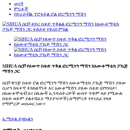
መነሻ
ምርቶች
የድራይቭል ፕሮፋይል ሮል ፎርሚንግ ማሽን
SIHUA ሰርቮ የለውጥ ስቱድ ጥቅል ፎርሚንግ ማሽን ከአውቶማቲክ ፓኬጅ
ማሽን ጋር
ሰርቮ ቼንጅ ስቱድ ሮል ፎርሚንግ ማሽን አውቶማቲክ ፓኬጅ ማሽን ያለው
ሲሆን ከፍተኛ ትክክለኛነት እና አውቶሜሽን ያለው ስቲድ (በግንባታ፣
በአውቶሞቲቭ እና በሌሎች ኢንዱስትሪዎች ውስጥ ጥቅም ላይ የሚውሉ
ስቲድ ወይም ያልተሸፈኑ ማያያዣዎች) ለማምረት የተነደፈ የላቀ
የማምረቻ መስመር ነው።
ኢሜይል ይላኩልን