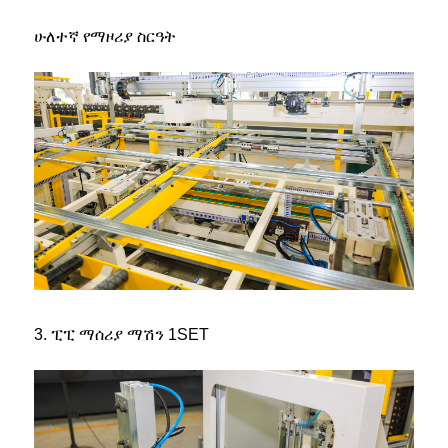
ሁለተኛ የማዞሪያ ስርዓት
3. ፒፒ ማሰሪያ ማሽን 1SET