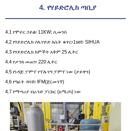
4. የሃይድሮሊክ ጣቢያ
4.1 የሞተር ኃይል፡ 11KW; ሲመንስ
4.2 የሃይድሮሊክ ሶሌኖይድ እሴት ቁጥር፡1set፣ SIHUA
4.3 የሃይድሮሊክ ክምችት አቅም 25 ሊትር
4.4 የታንክ መጠን፡ 220 ሊትር
4.5 የነዳጅ ፓምፕ የፕሉንግ ፓምፕ ነው (ታይዋን)
4.6 የግፊት ዳሳሽ፡ IFM(ጀርመንኛ)
4.7 የማጣሪያ ብራንድ ፓርከር (አሜሪካ) ነው