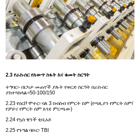
2.3 የራስ-ሰር የለውጥ ስፋት እና ቁመት ስርዓት
ተግባር፡- በርካታ መጠኖች ያሉት የወርድ ስርዓት በራስ-ሰር
ያስተካክላል።50-100/150
2.23 የሰርቮ ሞተር፡ ባለ 3 ስብስብ የምርት ስም (የጣሊያን የምርት ስም/
የቻይና የምርት ስም እንደ ምርጫው)
2.24 የኳስ ዊንች ቲቢአይ
2.25 የጉግል ባቡር፡ TBI