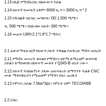
1.13 በእጅ የሚሽከረከር የልውውጥ ኮይል
1.14 ከፍተኛ የመጫኛ አቅም፡ 6000 ኪ.ግ = 3000 ኪ.ግ * 2
1.15 የሽብልቅ ዝርዝር መግለጫ፡ OD 1,500 ሚሜ።
ዲ. 508 ሚሜ። የሰሌዳው ስፋት፡ 300 ሚሜ።
1.16 መጠን፡ LWH:2.1*1.9*1.7 ሜትር
2.1 አውቶማቲክ ሰርቮ የለውጥ ስፋት ጥቅልል ​​​​የመቅረጽ ማሽን መሰረት
2.11 የማሽኑ መሠረት ቁሳቁስ የማሽኑን ዕድሜ ለማራዘም ውስጣዊ
ኃይልን ለማስወገድ በከፍተኛ ሙቀት የ Q345-B ብረት ነው።
2.12 ከፍተኛ ትክክለኛነት ያለው ጠፍጣፋነት ለማግኘት ትልቅ CNC
ሙሉ ማቀነባበሪያን የሚጠቀም የማሽን የስራ ጠረጴዛ
2.13 የሞተር ኃይል፡ 7.5kw*3pc፣ የምርት ስም፡ TECO/ABB
2.2 ሮለር