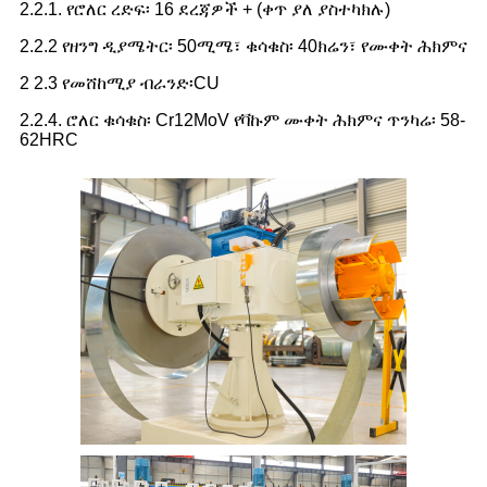
2.2.1. የሮለር ረድፍ፡ 16 ደረጃዎች + (ቀጥ ያለ ያስተካክሉ)
2.2.2 የዘንግ ዲያሜትር፡ 50ሚሜ፣ ቁሳቁስ፡ 40ክሬን፣ የሙቀት ሕክምና
2 2.3 የመሸከሚያ ብራንድ፡CU
2.2.4. ሮለር ቁሳቁስ፡ Cr12MoV የቫኩም ሙቀት ሕክምና ጥንካሬ፡ 58-
62HRC