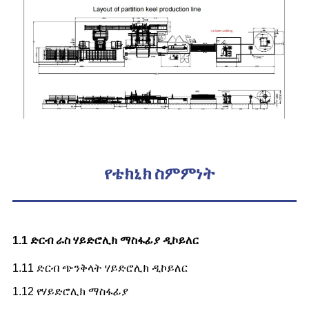
የቴክኒክ ስምምነት
1.1 ድርብ ራስ ሃይድሮሊክ ማስፋፊያ ዲኮይለር
1.11 ድርብ ጭንቅላት ሃይድሮሊክ ዲኮይለር
1.12 የሃይድሮሊክ ማስፋፊያ