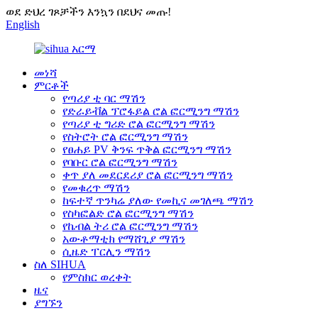
ወደ ድህረ ገጾቻችን እንኳን በደህና መጡ!
English
መነሻ
ምርቶች
የጣሪያ ቲ ባር ማሽን
የድራይቭል ፕሮፋይል ሮል ፎርሚንግ ማሽን
የጣሪያ ቲ ግሪድ ሮል ፎርሚንግ ማሽን
የስትሮት ሮል ፎርሚንግ ማሽን
የፀሐይ PV ቅንፍ ጥቅል ፎርሚንግ ማሽን
የባቡር ሮል ፎርሚንግ ማሽን
ቀጥ ያለ መደርደሪያ ሮል ፎርሚንግ ማሽን
የመቁረጥ ማሽን
ከፍተኛ ጥንካሬ ያለው የመኪና መገለጫ ማሽን
የስካፎልድ ሮል ፎርሚንግ ማሽን
የኬብል ትሪ ሮል ፎርሚንግ ማሽን
አውቶማቲክ የማሸጊያ ማሽን
ሲዜድ ፐርሊን ማሽን
ስለ SIHUA
የምስክር ወረቀት
ዜና
ያግኙን