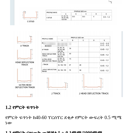
1.2 የምርት ፍጥነት
የምርት ፍጥነት ከ40-60 ፐርሰፐር ደቂቃ የምርት ውፍረት 0.5 ሚሜ
ነው
1.3 የምርት ርዝመት መቻቻል L+-0.1ሚሜ/1000ሚሜ