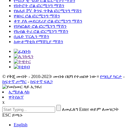
የጣሪያ ቲ ግሪድ ሮል ፎርሚንግ ማሽን
የስትሮት ሮል ፎርሚንግ ማሽን
የፀሐይ PV ቅንፍ ጥቅል ፎርሚንግ ማሽን
የባቡር ሮል ፎርሚንግ ማሽን
ቀጥ ያለ መደርደሪያ ሮል ፎርሚንግ ማሽን
የስካፎልድ ሮል ፎርሚንግ ማሽን
የኬብል ትሪ ሮል ፎርሚንግ ማሽን
ሲዜድ ፐርሊን ማሽን
አውቶማቲክ የማሸጊያ ማሽን
© የቅጂ መብት - 2010-2023፡ መብቱ በህግ የተጠበቀ ነው።
የጣቢያ ካርታ
-
ከፍተኛ ጦማር
-
ከፍተኛ ፍለጋ
ኢሜይል ላክ
ዋትስአፕ
x
ለመፈለግ Enter ወይም ለመዝጋት
ESC ይጫኑ
English