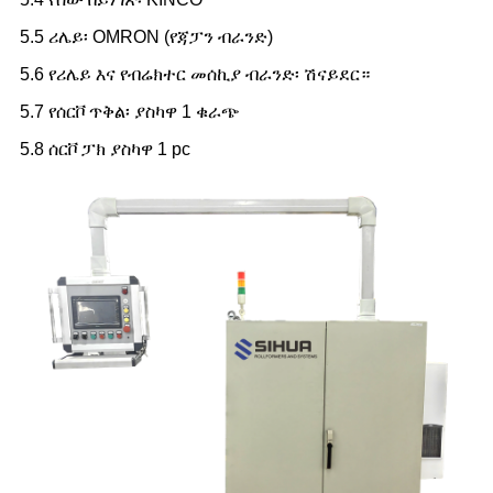
5.5 ሪሌይ፡ OMRON (የጃፓን ብራንድ)
5.6 የሪሌይ እና የብሬክተር መሰኪያ ብራንድ፡ ሽናይደር።
5.7 የሰርቮ ጥቅል፡ ያስካዋ 1 ቁራጭ
5.8 ሰርቮ ፓክ ያስካዋ 1 pc