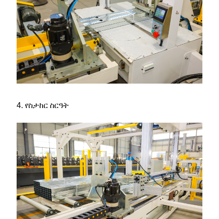
4. የስታከር ስርዓት