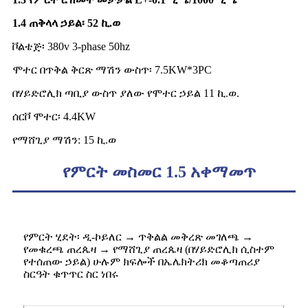
1.4 ጠቅላላ ኃይል፡ 52 ኪ.ወ
ቮልቴጅ፡ 380v 3-phase 50hz
ሞተር በጥቅል ቅርጽ ማሽን ውስጥ፡ 7.5KW*3PC
በሃይድሮሊክ ጣቢያ ውስጥ ያለው የሞተር ኃይል 11 ኪ.ወ.
ሰርቮ ሞተር፡ 4.4KW
የማሸጊያ ማሽን: 15 ኪ.ወ
የምርት መስመር 1.5 አቀማመጥ
የምርት ሂደት፡ ዲ-ኮይለር → ጥቅልል ​​​​መቅረጽ መገለጫ →
የመቁረጫ ጠረጴዛ → የማሸጊያ ጠረጴዛ (በሃይድሮሊክ ሲስተም
የተሰጠው ኃይል) ሁሉም ክፍሎች በኤሌክትሪክ መቆጣጠሪያ
ስርዓት ቁጥጥር ስር ነበሩ