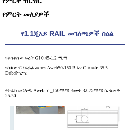
የምርት ዝርዝር
የምርት መለያዎች
የ1.1ጂአይ RAIL መገለጫዎች ስዕል
የቁሳቁስ ውፍረት GI 0.45-1.2 ሚሜ
የስቱድ ፕሮፋይል መጠን Aweb50-150 B እና C ቁመት 35.5
Drib:6ሚሜ
የትራክ መገለጫ Aweb 51_150ሚሜ ቁመት 32-75ሚሜ ሴ ቁመት
25-50