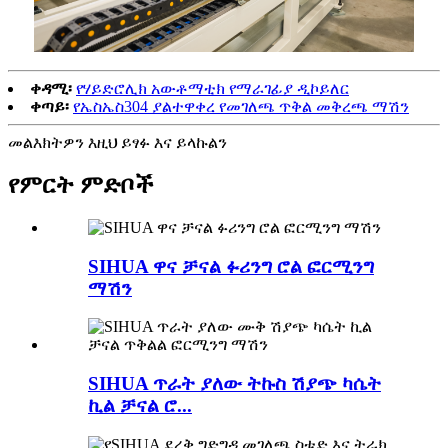
ቀዳሚ፡
የሃይድሮሊክ አውቶማቲክ የማራገፊያ ዲኮይለር
ቀጣይ፡
የኤስኤስ304 ያልተዋቀረ የመገለጫ ጥቅል መቅረጫ ማሽን
መልእክትዎን እዚህ ይፃፉ እና ይላኩልን
የምርት ምድቦች
SIHUA ዋና ቻናል ፉሪንግ ሮል ፎርሚንግ
ማሽን
SIHUA ጥራት ያለው ትኩስ ሽያጭ ካሴት
ኪል ቻናል ሮ...