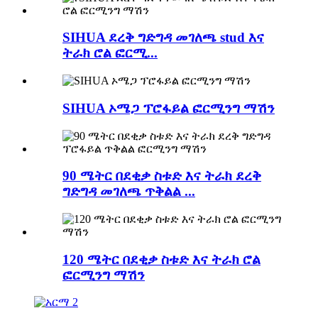
SIHUA ደረቅ ግድግዳ መገለጫ stud እና
ትራክ ሮል ፎርሚ...
SIHUA ኦሜጋ ፕሮፋይል ፎርሚንግ ማሽን
90 ሜትር በደቂቃ ስቱድ እና ትራክ ደረቅ
ግድግዳ መገለጫ ጥቅልል ​​​​...
120 ሜትር በደቂቃ ስቱድ እና ትራክ ሮል
ፎርሚንግ ማሽን