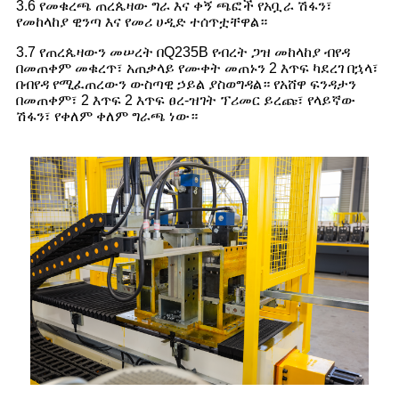
3.6 የመቁረጫ ጠረጴዛው ግራ እና ቀኝ ጫፎች የአቧራ ሽፋን፣
የመከላከያ ዊንጣ እና የመሪ ሀዲድ ተሰጥቷቸዋል።
3.7 የጠረጴዛውን መሠረት በQ235B የብረት ጋዝ መከላከያ ብየዳ
በመጠቀም መቁረጥ፣ አጠቃላይ የሙቀት መጠኑን 2 እጥፍ ካደረገ በኋላ፣
በብየዳ የሚፈጠረውን ውስጣዊ ኃይል ያስወግዳል። የአሸዋ ፍንዳታን
በመጠቀም፣ 2 እጥፍ 2 እጥፍ ፀረ-ዝገት ፕሪመር ይረጩ፣ የላይኛው
ሽፋን፣ የቀለም ቀለም ግራጫ ነው።