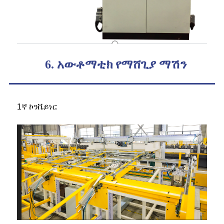
6. አውቶማቲክ የማሸጊያ ማሽን
1ኛ ኮንቬይነር