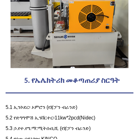
5. የኤሌክትሪክ መቆጣጠሪያ ስርዓት
5.1 ኢንኮደር፡ ኦምሮን (የጃፓን ብራንድ)
5.2 የድግግሞሽ ኢንቨርተር፡11kw*2pcd(Nidec)
5.3 ኃ.የተ.የግ.ማ:ሚትሱቢሺ (የጃፓን ብራንድ)
5.4 የሰው በይነገጽ፡ KINCO