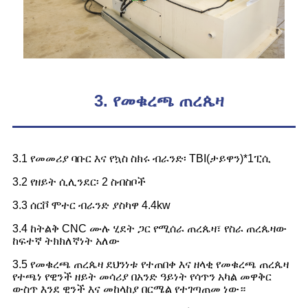
3. የመቁረጫ ጠረጴዛ
3.1 የመመሪያ ባቡር እና የኳስ ስክሩ ብራንድ፡ TBI(ታይዋን)*1ፒሲ
3.2 የዘይት ሲሊንደር፡ 2 ስብስቦች
3.3 ሰርቮ ሞተር ብራንድ ያስካዋ 4.4kw
3.4 ከትልቅ CNC ሙሉ ሂደት ጋር የሚሰራ ጠረጴዛ፣ የስራ ጠረጴዛው
ከፍተኛ ትክክለኛነት አለው
3.5 የመቁረጫ ጠረጴዛ ደህንነቱ የተጠበቀ እና ዘላቂ የመቁረጫ ጠረጴዛ
የተጫነ የዊንች ዘይት መሳሪያ በአንድ ዓይነት የሳጥን አካል መዋቅር
ውስጥ እንደ ዊንች እና መከላከያ በርሜል የተገጣጠመ ነው።