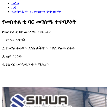
መነሻ
ዜና
የመስቀል ቲ ባር መገለጫ ተቀባይነት
የመስቀል ቲ ባር መገለጫ ተቀባይነት
የመስቀል ቲ ባር መገለጫ ተቀባይነት
1. የካሴት ነጥቦች
2. የመሃል ቀዳዳው እስከ ታችኛው ክፍል ያለው ርቀት
3. ጠፍጣፋነት
4, የቲ ባር መገለጫን ቀጥ ማድረግ