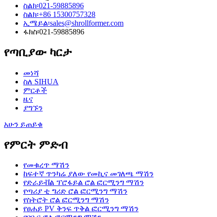
ስልክ፡
021-59885896
ስልክ፡
+86 15300757328
ኢሜይል፡
sales@shrollformer.com
ፋክስ፡
021-59885896
የጣቢያው ካርታ
መነሻ
ስለ SIHUA
ምርቶች
ዜና
ያግኙን
አሁን ይጠይቁ
የምርት ምድብ
የመቁረጥ ማሽን
ከፍተኛ ጥንካሬ ያለው የመኪና መገለጫ ማሽን
የድራይቭል ፕሮፋይል ሮል ፎርሚንግ ማሽን
የጣሪያ ቲ ግሪድ ሮል ፎርሚንግ ማሽን
የስትሮት ሮል ፎርሚንግ ማሽን
የፀሐይ PV ቅንፍ ጥቅል ፎርሚንግ ማሽን