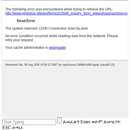
ለመፈለግ Enter ወይም ለመዝጋት
ESC ይጫኑ