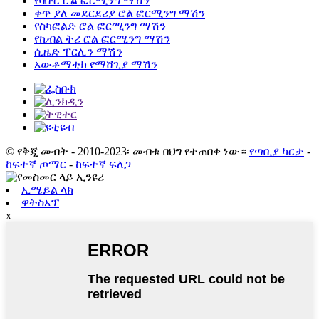
የባቡር ሮል ፎርሚንግ ማሽን
ቀጥ ያለ መደርደሪያ ሮል ፎርሚንግ ማሽን
የስካፎልድ ሮል ፎርሚንግ ማሽን
የኬብል ትሪ ሮል ፎርሚንግ ማሽን
ሲዜድ ፐርሊን ማሽን
አውቶማቲክ የማሸጊያ ማሽን
© የቅጂ መብት - 2010-2023፡ መብቱ በህግ የተጠበቀ ነው።
የጣቢያ ካርታ
-
ከፍተኛ ጦማር
-
ከፍተኛ ፍለጋ
ኢሜይል ላክ
ዋትስአፕ
x