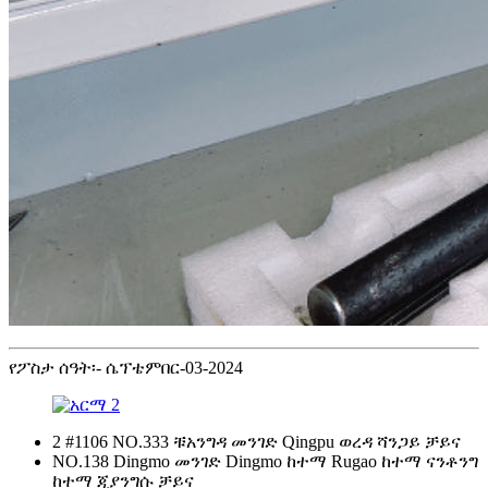
የፖስታ ሰዓት፡- ሴፕቴምበር-03-2024
2 #1106 NO.333 ቹአንግዳ መንገድ Qingpu ወረዳ ሻንጋይ ቻይና
NO.138 Dingmo መንገድ Dingmo ከተማ Rugao ከተማ ናንቶንግ
ከተማ ጂያንግሱ ቻይና