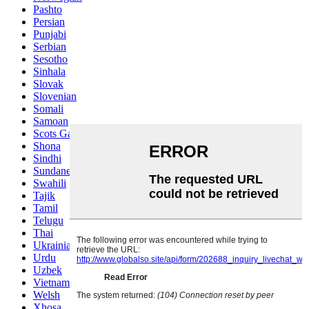
Pashto
Persian
Punjabi
Serbian
Sesotho
Sinhala
Slovak
Slovenian
Somali
Samoan
Scots Gaelic
Shona
Sindhi
Sundanese
Swahili
Tajik
Tamil
Telugu
Thai
Ukrainian
Urdu
Uzbek
Vietnamese
Welsh
Xhosa